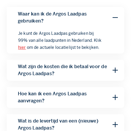
Waar kan ik de Argos Laadpas
gebruiken?
Je kunt de Argos Laadpas gebruiken bij
99% van alle laadpunten in Nederland. Klik
hier
om de actuele locatielijst te bekijken.
Wat zijn de kosten die ik betaal voor de
Argos Laadpas?
De Argos Laadpas kost € 6,50 incl. btw per
Hoe kan ik een Argos Laadpas
actieve laadpas per maand. Naast deze
aanvragen?
maandelijkse kosten, betaal je enkel nog
het reguliere laadtarief van de aanbieder.
De Argos Laadpas kun je aanvragen door
Wat is de levertijd van een (nieuwe)
het formulier hier, op onze Argos Laadpas
Argos Laadpas?
pagina, in te vullen. Onze klantenservice