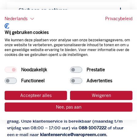
Sluit aan en activeer
Nederlands
Privacybeleid
Plug de laadkabel in de auto en laadpaal.
Houd je Argos Laadpas voor de lezer: hoor
Wij gebruiken cookies
Afronden en klaar
je een piep, dan begint het laden.
We kunnen deze plaatsen voor analyse van onze bezoekersgegevens, om
onze website te verbeteren, gepersonaliseerde inhoud te tonen en om u
Houd je laadpas opnieuw voor de lezer om
een geweldige website-ervaring te bieden. Voor meer informatie over de
cookies die we gebruiken opent u de instellingen.
de sessie af te sluiten. Je ontvangt
automatisch een gespecificeerde factuur —
Noodzakelijk
Prestatie
wekelijks of tweewekelijks, afhankelijk van
Veelgestelde vragen over
je instellingen.
Functioneel
Advertenties
de Argos Laadpas
Accepteer alles
Weigeren
Heb je vragen over de Argos Laadpas? Kijk hieronder voor
Nee, pas aan
het antwoord op jouw vraag. Staat jouw vraag er niet
tussen? Neem dan gerust contact met ons op. Wij helpen je
graag. Onze klantenservice is bereikbaar (maandag t/m
vrijdag van 08:00 – 17:00 uur) via
088-1007222
of stuur
een e-mail naar
klantenservice@varopreem.com
.