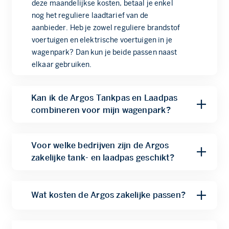
deze maandelijkse kosten, betaal je enkel
nog het reguliere laadtarief van de
aanbieder. Heb je zowel reguliere brandstof
voertuigen en elektrische voertuigen in je
wagenpark? Dan kun je beide passen naast
elkaar gebruiken.
Kan ik de Argos Tankpas en Laadpas
combineren voor mijn wagenpark?
Ja, heb je een wagenpark met zowel
Voor welke bedrijven zijn de Argos
brandstof- als elektrische voertuigen, dan
zakelijke tank- en laadpas geschikt?
kun je de Argos Tankpas en Argos Laadpas
naast elkaar gebruiken. Zo regel je tanken
De Argos zakelijke tank- en laadpas zijn
en laden in één keer goed en komen de
geschikt voor zzp’ers, mkb en groeiende
brandstof kilometers en elektrische ritten
Wat kosten de Argos zakelijke passen?
bedrijven. Of je nu één auto beheert of een
samen in één overzicht.
compleet wagenpark: je stelt zelf je
De Argos Tankpas is gratis, zonder
limieten in per pas en past het aantal