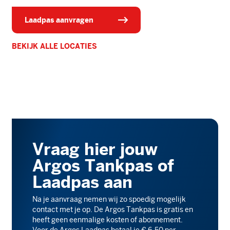
laadpas aanvragen
BEKIJK ALLE LOCATIES
Vraag hier jouw
Argos Tankpas of
Laadpas aan
Na je aanvraag nemen wij zo spoedig mogelijk
contact met je op. De Argos Tankpas is gratis en
heeft geen eenmalige kosten of abonnement.
Voor de Argos Laadpas betaal je € 6,50 per