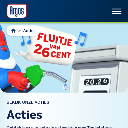
>
Acties
BEKIJK ONZE ACTIES
Acties
Ontdek hier alle actuele acties bij Argos Tankstations.