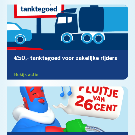
€50,- tanktegoed voor zakelijke rijders
Bekijk actie