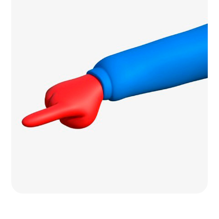
verschillende manieren, afhankelijk van de
actie. Bij veel acties doe je mee door te
tanken bij een deelnemend Argos
Tankstation. Bewaar je tankbon goed en vul
het deelnameformulier in op de actie
pagina op de website. Daarna maak je
automatisch kans op mooie prijzen. Houd je
e-mail en onze socials in de gaten voor de
winnaars.
Soms organiseren we ook acties via onze
Facebook- of Instagrampagina. In dat geval
kun je eenvoudig online deelnemen door de
instructies in de betreffende post te volgen.
Zo weet je zeker dat je geen kans mist op
leuke Argos prijzen!