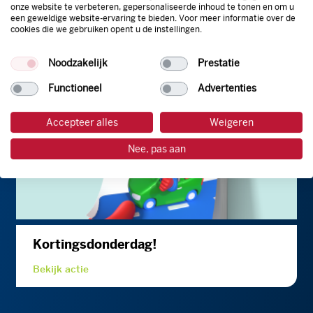
onze website te verbeteren, gepersonaliseerde inhoud te tonen en om u
een geweldige website-ervaring te bieden. Voor meer informatie over de
cookies die we gebruiken opent u de instellingen.
Een fluitje van 26 cent: Alle Argos
Noodzakelijk
Prestatie
Tankstations
Bekijk actie
Functioneel
Advertenties
Accepteer alles
Weigeren
Nee, pas aan
Kortingsdonderdag!
Bekijk actie