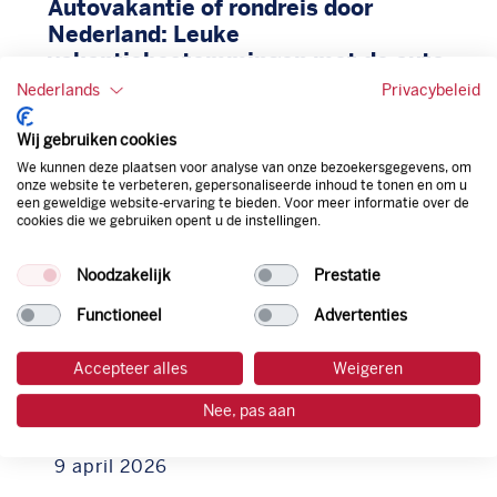
Autovakantie of rondreis door
Nederland: Leuke
vakantiebestemmingen met de auto
Nederlands
Privacybeleid
4 mei 2026
Lees meer
Wij gebruiken cookies
We kunnen deze plaatsen voor analyse van onze bezoekersgegevens, om
onze website te verbeteren, gepersonaliseerde inhoud te tonen en om u
een geweldige website-ervaring te bieden. Voor meer informatie over de
cookies die we gebruiken opent u de instellingen.
Noodzakelijk
Prestatie
Functioneel
Advertenties
Accepteer alles
Weigeren
Waarom stottert je auto bij het
Nee, pas aan
optrekken? Dit kun je doen
9 april 2026