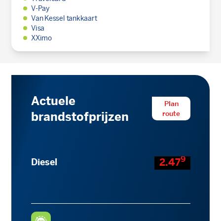
V-Pay
Van Kessel tankkaart
Visa
XXimo
Actuele
Plan
route
brandstofprijzen
9
2.47
Diesel