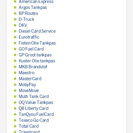
American Express
Argos Tankpas
BP Routex
D-Truck
DKV
Diesel Card Service
Eurotraffic
Fieten Olie Tankpas
GO Fuel Card
GP Groot tankpas
Kuster Olie tankpas
MKB Brandstof
Maestro
MasterCard
MobyPay
MoveMove
Multi Tank Card
OQ Value Tankpas
Q8 Liberty Card
TanQyou FuelCard
Texaco Go Card
Total Card
Travelcard