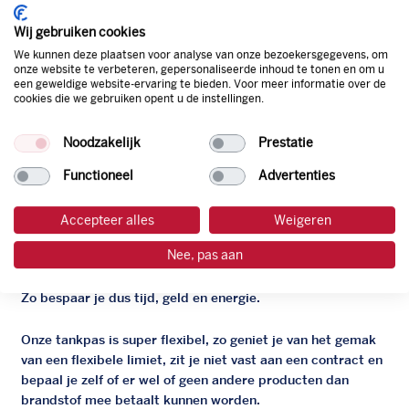
Wij gebruiken cookies
We kunnen deze plaatsen voor analyse van onze bezoekersgegevens, om
AdBlue
onze website te verbeteren, gepersonaliseerde inhoud te tonen en om u
Die
een geweldige website-ervaring te bieden. Voor meer informatie over de
cookies die we gebruiken opent u de instellingen.
Noodzakelijk
Prestatie
Functioneel
Advertenties
De zakelijke Argos pas
Accepteer alles
Weigeren
Je bent beter op weg met de gratis zakelijke tankpas van
Nee, pas aan
Argos. Geen administratieve rompslomp dankzij ons
digitale facturatiesysteem dat automatisch alles bijhoudt.
Zo bespaar je dus tijd, geld en energie.
Onze tankpas is super flexibel, zo geniet je van het gemak
van een flexibele limiet, zit je niet vast aan een contract en
bepaal je zelf of er wel of geen andere producten dan
brandstof mee betaalt kunnen worden.