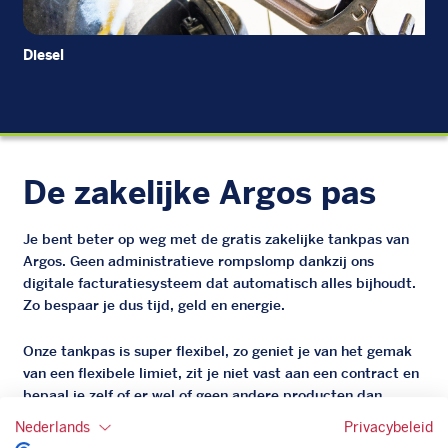
Diesel
Di
De zakelijke Argos pas
Je bent beter op weg met de gratis zakelijke tankpas van
Argos. Geen administratieve rompslomp dankzij ons
digitale facturatiesysteem dat automatisch alles bijhoudt.
Zo bespaar je dus tijd, geld en energie.
Onze tankpas is super flexibel, zo geniet je van het gemak
van een flexibele limiet, zit je niet vast aan een contract en
bepaal je zelf of er wel of geen andere producten dan
brandstof mee betaalt kunnen worden.
Nederlands
Privacybeleid
Bovendien profiteer je altijd van een gegarandeerde