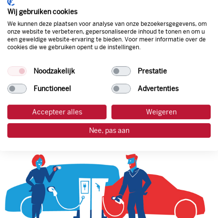
korting. Mocht de pompprijs toch lager zijn dan betaal je
Wij gebruiken cookies
natuurlijk de prijs aan de pomp. Zo ben je altijd verzekerd
We kunnen deze plaatsen voor analyse van onze bezoekersgegevens, om
van de laagste prijs.
onze website te verbeteren, gepersonaliseerde inhoud te tonen en om u
een geweldige website-ervaring te bieden. Voor meer informatie over de
cookies die we gebruiken opent u de instellingen.
tankpas aanvragen
Noodzakelijk
Prestatie
laadpas aanvragen
Functioneel
Advertenties
Accepteer alles
Weigeren
Nee, pas aan