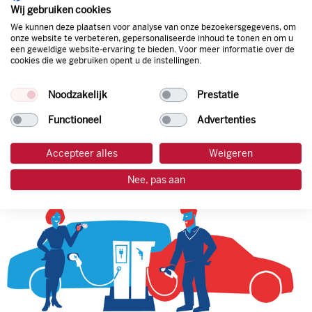
natuurlijk de prijs aan de pomp. Zo ben je altijd verzekerd
Wij gebruiken cookies
van de laagste prijs.
We kunnen deze plaatsen voor analyse van onze bezoekersgegevens, om
onze website te verbeteren, gepersonaliseerde inhoud te tonen en om u
een geweldige website-ervaring te bieden. Voor meer informatie over de
cookies die we gebruiken opent u de instellingen.
tankpas aanvragen
Noodzakelijk
Prestatie
laadpas aanvragen
Functioneel
Advertenties
Accepteer alles
Weigeren
Nee, pas aan