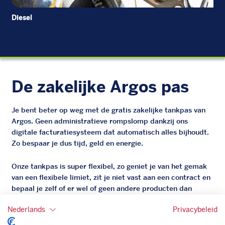
Diesel
EU
De zakelijke Argos pas
Je bent beter op weg met de gratis zakelijke tankpas van
Argos. Geen administratieve rompslomp dankzij ons
digitale facturatiesysteem dat automatisch alles bijhoudt.
Zo bespaar je dus tijd, geld en energie.
Onze tankpas is super flexibel, zo geniet je van het gemak
van een flexibele limiet, zit je niet vast aan een contract en
bepaal je zelf of er wel of geen andere producten dan
brandstof mee betaalt kunnen worden.
Nederlands
Privacybeleid
Bovendien profiteer je altijd van een gegarandeerde
korting. Mocht de pompprijs toch lager zijn dan betaal je