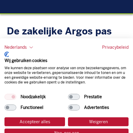
De zakelijke Argos pas
Je bent beter op weg met de gratis zakelijke tankpas van
Nederlands
Privacybeleid
Argos. Geen administratieve rompslomp dankzij ons
digitale facturatiesysteem dat automatisch alles bijhoudt.
Wij gebruiken cookies
Zo bespaar je dus tijd, geld en energie.
We kunnen deze plaatsen voor analyse van onze bezoekersgegevens, om
onze website te verbeteren, gepersonaliseerde inhoud te tonen en om u
Onze tankpas is super flexibel, zo geniet je van het gemak
een geweldige website-ervaring te bieden. Voor meer informatie over de
cookies die we gebruiken opent u de instellingen.
van een flexibele limiet, zit je niet vast aan een contract en
bepaal je zelf of er wel of geen andere producten dan
Noodzakelijk
Prestatie
brandstof mee betaalt kunnen worden.
Bovendien profiteer je altijd van een gegarandeerde
Functioneel
Advertenties
korting. Mocht de pompprijs toch lager zijn dan betaal je
natuurlijk de prijs aan de pomp. Zo ben je altijd verzekerd
Accepteer alles
Weigeren
van de laagste prijs.