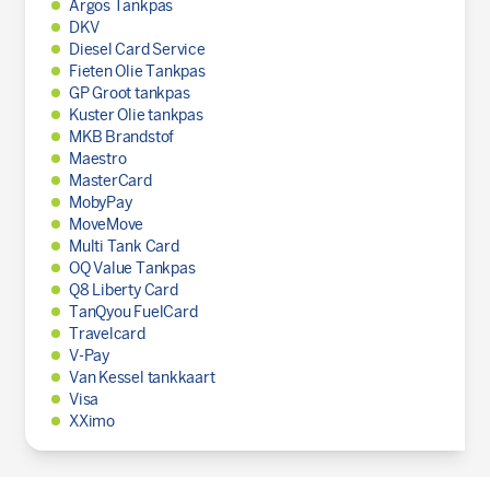
Argos Tankpas
DKV
Diesel Card Service
Fieten Olie Tankpas
GP Groot tankpas
Kuster Olie tankpas
MKB Brandstof
Maestro
MasterCard
MobyPay
MoveMove
Multi Tank Card
OQ Value Tankpas
Q8 Liberty Card
TanQyou FuelCard
Travelcard
V-Pay
Van Kessel tankkaart
Visa
XXimo