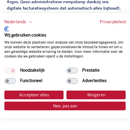
Argos. Geen administratieve rompslomp dankzij ons
digitale facturatiesysteem dat automatisch alles bijhoudt.
Zo bespaar je dus tijd, geld en energie.
Nederlands
Privacybeleid
Onze tankpas is super flexibel, zo geniet je van het gemak
van een flexibele limiet, zit je niet vast aan een contract en
Wij gebruiken cookies
bepaal je zelf of er wel of geen andere producten dan
We kunnen deze plaatsen voor analyse van onze bezoekersgegevens, om
brandstof mee betaalt kunnen worden.
onze website te verbeteren, gepersonaliseerde inhoud te tonen en om u
een geweldige website-ervaring te bieden. Voor meer informatie over de
Bovendien profiteer je altijd van een gegarandeerde
cookies die we gebruiken opent u de instellingen.
korting. Mocht de pompprijs toch lager zijn dan betaal je
natuurlijk de prijs aan de pomp. Zo ben je altijd verzekerd
Noodzakelijk
Prestatie
van de laagste prijs.
Functioneel
Advertenties
tankpas aanvragen
Accepteer alles
Weigeren
Nee, pas aan
laadpas aanvragen