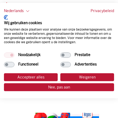
Lees meer
Nederlands
Privacybeleid
Wij gebruiken cookies
We kunnen deze plaatsen voor analyse van onze bezoekersgegevens, om
onze website te verbeteren, gepersonaliseerde inhoud te tonen en om u
een geweldige website-ervaring te bieden. Voor meer informatie over de
cookies die we gebruiken opent u de instellingen.
Noodzakelijk
Prestatie
Functioneel
Advertenties
Frisse lucht in de auto: zo
onderhoud je ventilatie en airco
Accepteer alles
Weigeren
26 mei 2026
Nee, pas aan
Lees meer