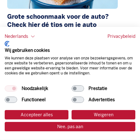
Grote schoonmaak voor de auto?
Check hier dé tips om je auto
schoon te maken
Nederlands
Privacybeleid
22 juli 2026
Lees meer
Wij gebruiken cookies
We kunnen deze plaatsen voor analyse van onze bezoekersgegevens, om
onze website te verbeteren, gepersonaliseerde inhoud te tonen en om u
een geweldige website-ervaring te bieden. Voor meer informatie over de
cookies die we gebruiken opent u de instellingen.
Noodzakelijk
Prestatie
Functioneel
Advertenties
Accepteer alles
Weigeren
Ga goed voorbereid op weg: de
Nee, pas aan
zomercheck voor je auto