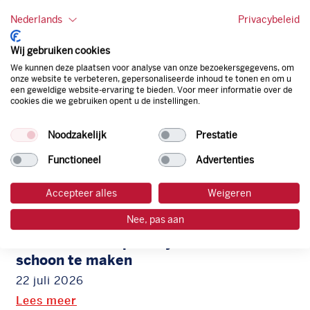
Hoe herken je mogelijk misbruik
van een tankpas?
Nederlands
Privacybeleid
28 juli 2026
Wij gebruiken cookies
Lees meer
We kunnen deze plaatsen voor analyse van onze bezoekersgegevens, om
onze website te verbeteren, gepersonaliseerde inhoud te tonen en om u
een geweldige website-ervaring te bieden. Voor meer informatie over de
cookies die we gebruiken opent u de instellingen.
Noodzakelijk
Prestatie
Functioneel
Advertenties
Accepteer alles
Weigeren
Nee, pas aan
Grote schoonmaak voor de auto?
Check hier dé tips om je auto
schoon te maken
22 juli 2026
Lees meer