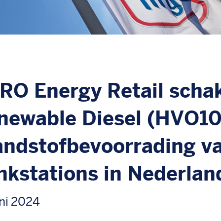
RO Energy Retail scha
newable Diesel (HVO10
andstofbevoorrading va
nkstations in Nederlan
ni 2024