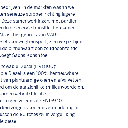
bedrijven, in de markten waarin we
etten serieuze stappen richting lagere
. Deze samenwerkingen, met partijen
en
in de energie transitie, betekenen
. Naast het gebruik van VARO
sel voor wegtransport, zien we partijen
ld de binnenvaart
een zelfde
eenzelfde
 voegt
Sacha Konan
toe.
newable Diesel (HVO100):
le Diesel
is
een 100% hernieuwbare
 van plantaardige oliën en afvalvetten
d om de aanzienlijke (milieu)voordelen.
rden gebruikt in alle
ertuigen volgens de EN15940
n kan zorgen voor een vermindering in
tussen de 80 tot 90% in vergelijking
le diesel.