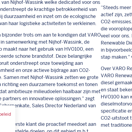
t van Nijhof-Wassink welke dedicated voor ons
“Steeds meer 
 onderstreept de krachtige betrokkenheid van
actief zijn, z
j duurzaamheid en inzet om de ecologische
CO2-emissies
an haar logistieke activiteiten te verkleinen.
die
vooroplop
n bijzonder trots om aan te kondigen dat VARO
veel voor ons
, in samenwerking met Nijhof-Wassink, de
Renewable Die
p maakt naar het gebruik van HVO100, een
in bijvoorbee
eerde schone brandstof. Deze belangrijke
stap maken.”
oruit onderstreept onze toewijding aan
Over VARO Re
mheid en onze actieve bijdrage aan CO
2
-
VARO Renewab
e. Samen met Nijhof-Wassink zetten we grote
diesel gemaakt
 richting een duurzamere toekomst en tonen
en staat beken
dat ambitieuze milieudoelen haalbaar zijn met
HVO100 kan wo
te partners en innovatieve oplossingen.” zegt
dieselmotorvo
Scherpenkate, Sales Director Nederland van
specificatie e
beleid
CO
2
-uitstoot 
s de eerste klant die proactief meedoet aan
met traditione
 ons gestelde doelen, op dit gebied m.b.t.