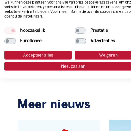
We kunnen deze plaatsen voor analyse van onze bezoekersgegevens, om on
CO2-re
website te verbeteren, gepersonaliseerde inhoud te tonen en om u een gewe
website-ervaring te bieden. Voor meer informatie over de cookies die we geb
wordt d
opent u de instellingen.
terugg
en een 
Noodzakelijk
Prestatie
door de
Functioneel
Advertenties
gaan.” 
Nijhof-
Accepteer alles
Weigeren
Nee, pas aan
Meer nieuws