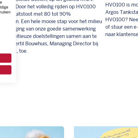
ze
HVO100 is mo
ductie
. Door het volledig rijden op HVO
100
ldige
Argos Tanksta
ruiken
e CO2 uitstoot met 80 tot 90%
HVO100? Neem
edrongen
. Een hele mooie stap voor het milieu
of stuur een e
bevestiging van onze goede samenwerking
naar
klantens
ze ambitieuze doelstellingen samen aan te
voegt Bertil Bouwhuis, Managing Director bij
Wassink, toe.