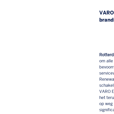
VARO 
brand
Rotterd
om alle
bevoorr
service
Renewab
schakel
VARO En
het ter
op weg 
signifi