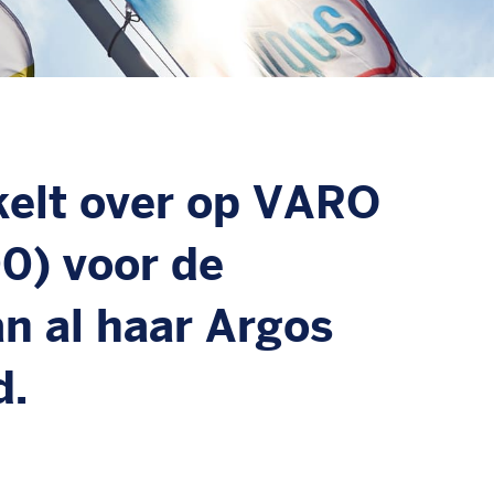
kelt over op VARO
0) voor de
n al haar Argos
d.