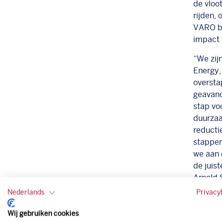
de vloo
rijden,
VARO bi
impact v
“We zij
Energy
oversta
geavanc
stap vo
duurzaa
reducti
stappen
we aan 
de juis
Arnold 
VARO.
Nederlands
Privacy
“VARO i
Wij gebruiken cookies
de door