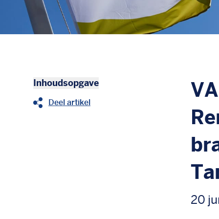
Inhoudsopgave
VA
Deel artikel
Re
br
Ta
20 ju