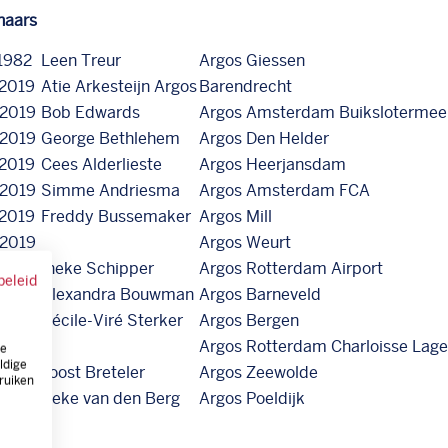
naars
1982
Leen Treur
Argos Giessen
2019
Atie Arkesteijn Argos
Barendrecht
2019
Bob Edwards
Argos Amsterdam Buikslotermeer
2019
George Bethlehem
Argos Den Helder
2019
Cees Alderlieste
Argos Heerjansdam
2019
Simme Andriesma
Argos Amsterdam FCA
2019
Freddy Bussemaker
Argos Mill
2019
Argos Weurt
2019
Ineke Schipper
Argos Rotterdam Airport
beleid
/2019
Alexandra Bouwman
Argos Barneveld
2019
Cécile-Viré Sterker
Argos Bergen
2019
Argos Rotterdam Charloisse Lage
ze
ldige
2019
Joost Breteler
Argos Zeewolde
ruiken
2019
Iteke van den Berg
Argos Poeldijk