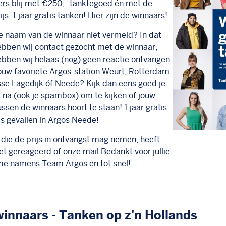
rs blij met €250,- tanktegoed én met de
js: 1 jaar gratis tanken! Hier zijn de winnaars!
e naam van de winnaar niet vermeld? In dat
ebben wij contact gezocht met de winnaar,
bben wij helaas (nog) geen reactie ontvangen.
jouw favoriete Argos-station Weurt, Rotterdam
sse Lagedijk óf Neede? Kijk dan eens goed je
 na (ook je spambox) om te kijken of jouw
ssen de winnaars hoort te staan! 1 jaar gratis
is gevallen in Argos Neede!
die de prijs in ontvangst mag nemen, heeft
iet gereageerd of onze mail.Bedankt voor jullie
e namens Team Argos en tot snel!
innaars - Tanken op z'n Hollands