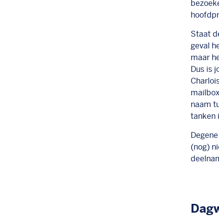
bezoeke
hoofdpri
Staat d
geval h
maar he
Dus is 
Charloi
mailbox
naam tu
tanken 
Degene 
(nog) n
deelnam
Dagw