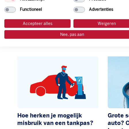
Functioneel
Advertenties
Accepteer alles
Weigeren
Nee, pas aan
Meer nieuws
Hoe herken je mogelijk
Grote 
misbruik van een tankpas?
auto? C