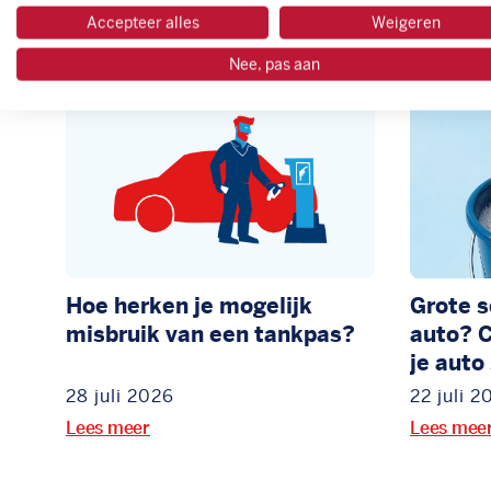
Meer nieuws
Accepteer alles
Weigeren
Nee, pas aan
Hoe herken je mogelijk
Grote 
misbruik van een tankpas?
auto? C
je auto
28 juli 2026
22 juli 2
Lees meer
Lees mee