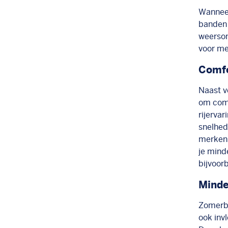
Wanneer
banden 
weerso
voor me
Comfo
Naast ve
om com
rijerva
snelhede
merken 
je minde
bijvoor
Minde
Zomerba
ook inv