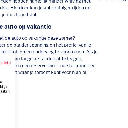
nden hebben namelijk minder wrijving met
dek. Hierdoor kan je auto zuiniger rijden en
 je dus brandstof.
e auto op vakantie
met de auto op vakantie deze zomer?
eer de bandenspanning en het profiel van je
om problemen onderweg te voorkomen. Als je
n bent om lange afstanden af te leggen,
beleid
eg dan om een reserveband mee te nemen en
 je weet waar je terecht kunt voor hulp bij
n)pech.
ze
ldige
ruiken