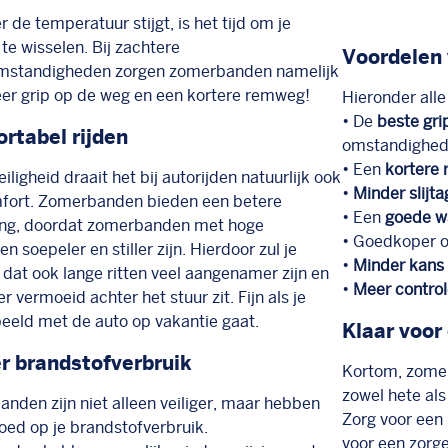
 de temperatuur stijgt, is het tijd om je
te wisselen. Bij zachtere
Voordelen
mstandigheden zorgen zomerbanden namelijk
er grip op de weg en een kortere remweg!
Hieronder all
• De
beste gri
rtabel rijden
omstandighed
• Een
kortere
iligheid draait het bij autorijden natuurlijk ook
•
Minder slijta
fort. Zomerbanden bieden een betere
• Een
goede w
ring, doordat zomerbanden met hoge
• Goedkoper 
n soepeler en stiller zijn. Hierdoor zul je
•
Minder kans 
dat ook lange ritten veel aangenamer zijn en
•
Meer contro
r vermoeid achter het stuur zit. Fijn als je
beeld met de auto op vakantie gaat.
Klaar voor
r brandstofverbruik
Kortom, zomer
zowel hete al
nden zijn niet alleen veiliger, maar hebben
Zorg voor een
loed op je brandstofverbruik.
voor een zorg