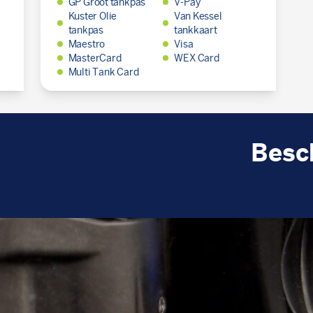
GP Groot tankpas
V-Pay
Kuster Olie
Van Kessel
tankpas
tankkaart
Maestro
Visa
MasterCard
WEX Card
Multi Tank Card
Besc