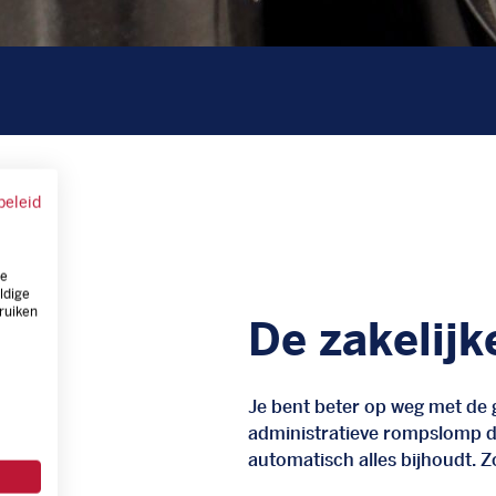
beleid
ze
ldige
ruiken
De zakelijk
Je bent beter op weg met de g
administratieve rompslomp da
automatisch alles bijhoudt. Zo