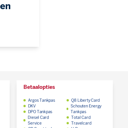
fen
Betaalopties
Argos Tankpas
Q8 Liberty Card
DKV
Schouten Energy
DPO Tankpas
Tankpas
Diesel Card
Total Card
Service
Travelcard