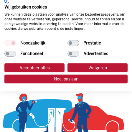
korting. Mocht de pompprijs toch lager zijn dan betaal je
Wij gebruiken cookies
natuurlijk de prijs aan de pomp. Zo ben je altijd verzekerd
We kunnen deze plaatsen voor analyse van onze bezoekersgegevens, om
van de laagste prijs.
onze website te verbeteren, gepersonaliseerde inhoud te tonen en om u
een geweldige website-ervaring te bieden. Voor meer informatie over de
cookies die we gebruiken opent u de instellingen.
tankpas aanvragen
Noodzakelijk
Prestatie
laadpas aanvragen
Functioneel
Advertenties
Accepteer alles
Weigeren
Nee, pas aan