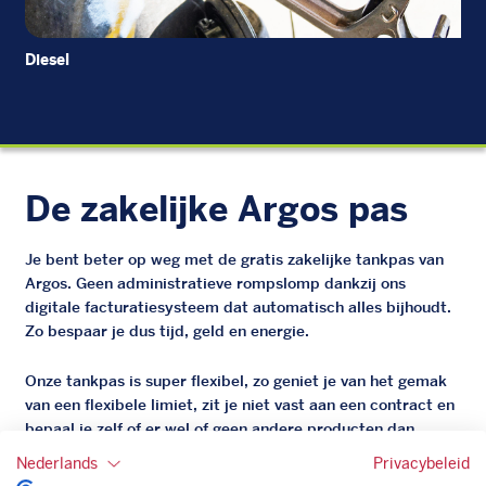
Diesel
EU
De zakelijke Argos pas
Je bent beter op weg met de gratis zakelijke tankpas van
Argos. Geen administratieve rompslomp dankzij ons
digitale facturatiesysteem dat automatisch alles bijhoudt.
Zo bespaar je dus tijd, geld en energie.
Onze tankpas is super flexibel, zo geniet je van het gemak
van een flexibele limiet, zit je niet vast aan een contract en
bepaal je zelf of er wel of geen andere producten dan
brandstof mee betaalt kunnen worden.
Nederlands
Privacybeleid
Bovendien profiteer je altijd van een gegarandeerde