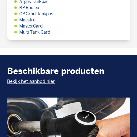
Argos Tankpas
BP Routex
GP Groot tankpas
Maestro
MasterCard
Multi Tank Card
Beschikbare producten
Bekijk het aanbod hier