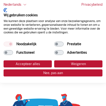
van een flexibele limiet, zit je niet vast aan een contract en
Nederlands
Privacybeleid
bepaal je zelf of er wel of geen andere producten dan
brandstof mee betaalt kunnen worden.
Wij gebruiken cookies
Bovendien profiteer je altijd van een gegarandeerde
We kunnen deze plaatsen voor analyse van onze bezoekersgegevens, om
korting. Mocht de pompprijs toch lager zijn dan betaal je
onze website te verbeteren, gepersonaliseerde inhoud te tonen en om u
natuurlijk de prijs aan de pomp. Zo ben je altijd verzekerd
een geweldige website-ervaring te bieden. Voor meer informatie over de
van de laagste prijs.
cookies die we gebruiken opent u de instellingen.
Noodzakelijk
Prestatie
tankpas aanvragen
Functioneel
Advertenties
laadpas aanvragen
Accepteer alles
Weigeren
Nee, pas aan