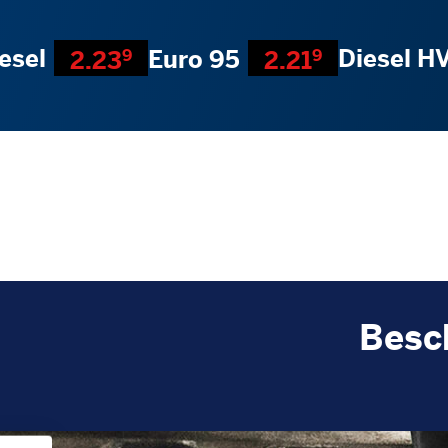
esel
Diesel H
Euro 95
2.23
9
2.21
9
Besc