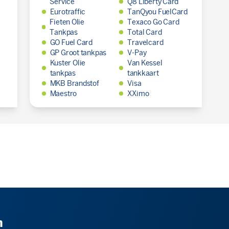
Service
Q8 Liberty Card
Eurotraffic
TanQyou FuelCard
Fieten Olie
Texaco Go Card
Tankpas
Total Card
GO Fuel Card
Travelcard
GP Groot tankpas
V-Pay
Kuster Olie
Van Kessel
tankpas
tankkaart
MKB Brandstof
Visa
Maestro
XXimo
n