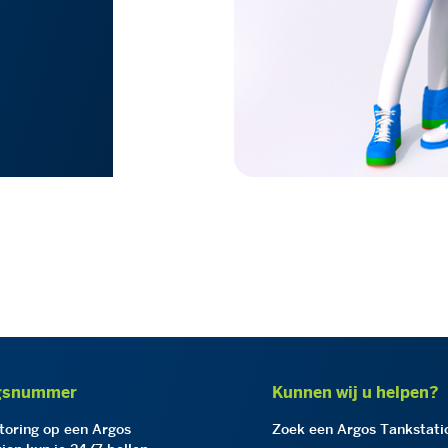
gsnummer
Kunnen wij u helpen?
storing op een Argos
Zoek een Argos Tankstati