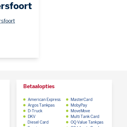
rsfoort
sfoort
Betaalopties
American Express
MasterCard
Argos Tankpas
MobyPay
D-Truck
MoveMove
DKV
Multi Tank Card
Diesel Card
OQ Value Tankpas