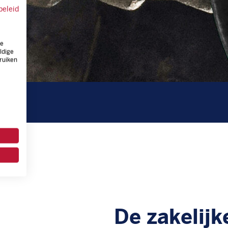
beleid
ze
ldige
ruiken
De zakelijk