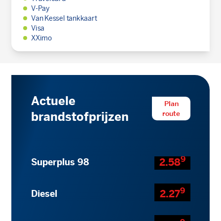
V-Pay
Van Kessel tankkaart
Visa
XXimo
Actuele
Plan
route
brandstofprijzen
9
2.58
Superplus 98
9
2.27
Diesel