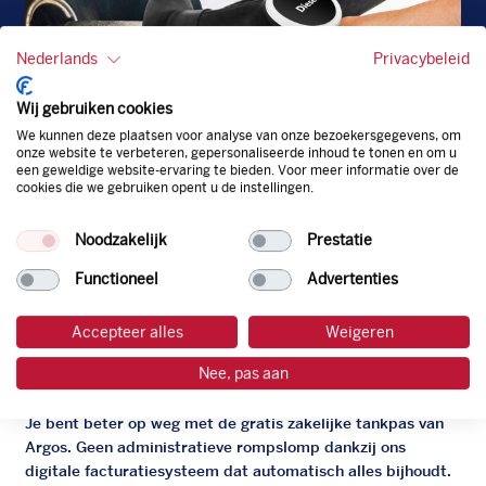
Nederlands
Privacybeleid
Wij gebruiken cookies
We kunnen deze plaatsen voor analyse van onze bezoekersgegevens, om
onze website te verbeteren, gepersonaliseerde inhoud te tonen en om u
een geweldige website-ervaring te bieden. Voor meer informatie over de
cookies die we gebruiken opent u de instellingen.
Diesel
EU
Noodzakelijk
Prestatie
Functioneel
Advertenties
Accepteer alles
Weigeren
De zakelijke Argos pas
Nee, pas aan
Je bent beter op weg met de gratis zakelijke tankpas van
Argos. Geen administratieve rompslomp dankzij ons
digitale facturatiesysteem dat automatisch alles bijhoudt.