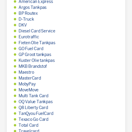
American Express
Argos Tankpas
BP Routex
D-Truck
DKV
Diesel Card Service
Eurotraffic
Fieten Olie Tankpas
GO Fuel Card
GP Groot tankpas
Kuster Olie tankpas
MKB Brandstof
Maestro
MasterCard
MobyPay
MoveMove
Multi Tank Card
OQ Value Tankpas
Q8 Liberty Card
TanQyou FuelCard
Texaco Go Card
Total Card
Travelcard