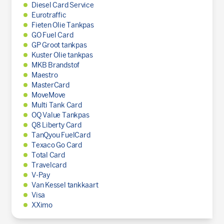
Diesel Card Service
Eurotraffic
Fieten Olie Tankpas
GO Fuel Card
GP Groot tankpas
Kuster Olie tankpas
MKB Brandstof
Maestro
MasterCard
MoveMove
Multi Tank Card
OQ Value Tankpas
Q8 Liberty Card
TanQyou FuelCard
Texaco Go Card
Total Card
Travelcard
V-Pay
Van Kessel tankkaart
Visa
XXimo