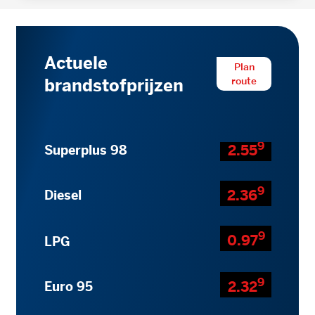
Actuele
Plan
route
brandstofprijzen
9
2.55
Superplus 98
9
2.36
Diesel
9
0.97
LPG
9
2.32
Euro 95