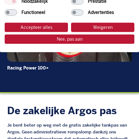
Noodzakelijk
Prestatie
Functioneel
Advertenties
Accepteer alles
Weigeren
Nee, pas aan
Racing Power 100+
Die
De zakelijke Argos pas
Je bent beter op weg met de gratis zakelijke tankpas van
Argos. Geen administratieve rompslomp dankzij ons
digitale facturatiesysteem dat automatisch alles bijhoudt.