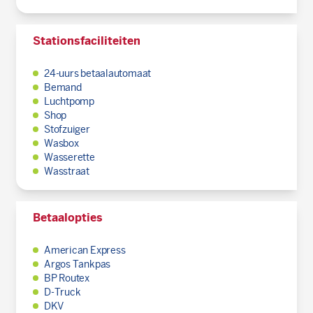
Stationsfaciliteiten
24-uurs betaalautomaat
Bemand
Luchtpomp
Shop
Stofzuiger
Wasbox
Wasserette
Wasstraat
Betaalopties
American Express
Argos Tankpas
BP Routex
D-Truck
DKV