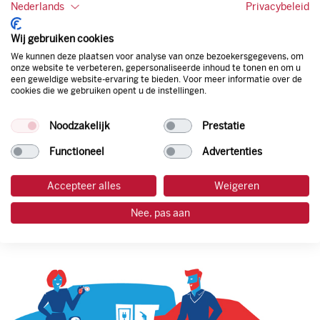
bepaal je zelf of er wel of geen andere producten dan
Nederlands
Privacybeleid
brandstof mee betaalt kunnen worden.
Bovendien profiteer je altijd van een gegarandeerde
Wij gebruiken cookies
korting. Mocht de pompprijs toch lager zijn dan betaal je
We kunnen deze plaatsen voor analyse van onze bezoekersgegevens, om
natuurlijk de prijs aan de pomp. Zo ben je altijd verzekerd
onze website te verbeteren, gepersonaliseerde inhoud te tonen en om u
een geweldige website-ervaring te bieden. Voor meer informatie over de
van de laagste prijs.
cookies die we gebruiken opent u de instellingen.
Noodzakelijk
Prestatie
tankpas aanvragen
Functioneel
Advertenties
laadpas aanvragen
Accepteer alles
Weigeren
Nee, pas aan