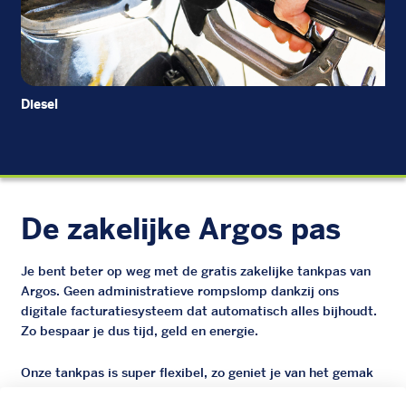
Diesel
EU
De zakelijke Argos pas
Je bent beter op weg met de gratis zakelijke tankpas van
Argos. Geen administratieve rompslomp dankzij ons
digitale facturatiesysteem dat automatisch alles bijhoudt.
Zo bespaar je dus tijd, geld en energie.
Onze tankpas is super flexibel, zo geniet je van het gemak
van een flexibele limiet, zit je niet vast aan een contract en