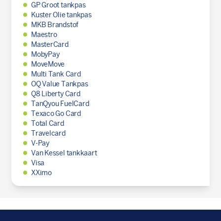
GP Groot tankpas
Kuster Olie tankpas
MKB Brandstof
Maestro
MasterCard
MobyPay
MoveMove
Multi Tank Card
OQ Value Tankpas
Q8 Liberty Card
TanQyou FuelCard
Texaco Go Card
Total Card
Travelcard
V-Pay
Van Kessel tankkaart
Visa
XXimo