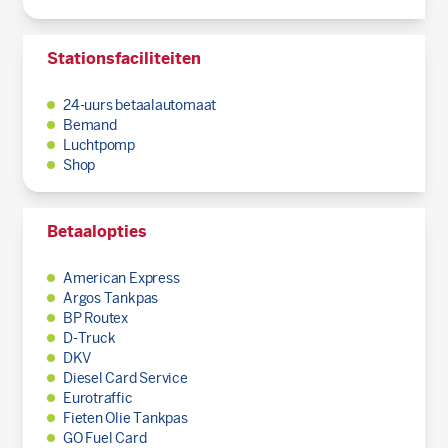
Stationsfaciliteiten
24-uurs betaalautomaat
Bemand
Luchtpomp
Shop
Betaalopties
American Express
Argos Tankpas
BP Routex
D-Truck
DKV
Diesel Card Service
Eurotraffic
Fieten Olie Tankpas
GO Fuel Card