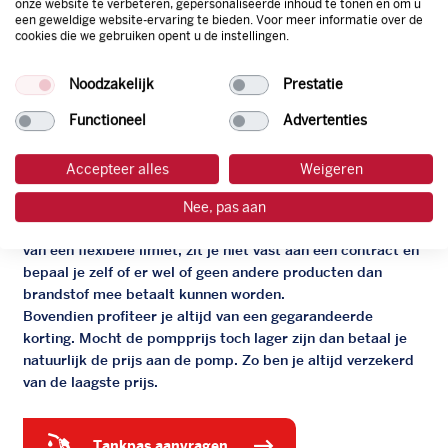
onze website te verbeteren, gepersonaliseerde inhoud te tonen en om u
een geweldige website-ervaring te bieden. Voor meer informatie over de
cookies die we gebruiken opent u de instellingen.
De zakelijke Argos pas
Noodzakelijk
Prestatie
Je bent beter op weg met de gratis zakelijke tankpas van
Functioneel
Advertenties
Argos. Geen administratieve rompslomp dankzij ons
digitale facturatiesysteem dat automatisch alles bijhoudt.
Accepteer alles
Weigeren
Zo bespaar je dus tijd, geld en energie.
Nee, pas aan
Onze tankpas is super flexibel, zo geniet je van het gemak
van een flexibele limiet, zit je niet vast aan een contract en
bepaal je zelf of er wel of geen andere producten dan
brandstof mee betaalt kunnen worden.
Bovendien profiteer je altijd van een gegarandeerde
korting. Mocht de pompprijs toch lager zijn dan betaal je
natuurlijk de prijs aan de pomp. Zo ben je altijd verzekerd
van de laagste prijs.
tankpas aanvragen