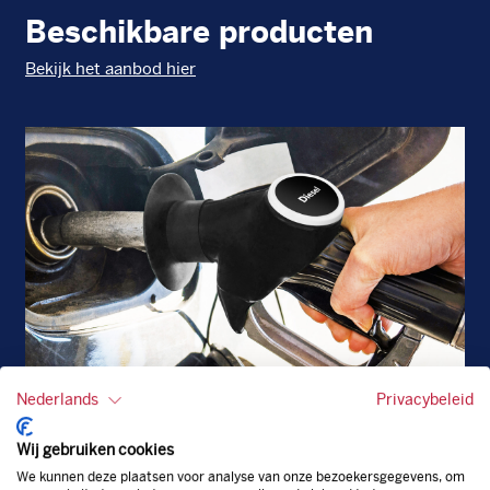
Beschikbare producten
Bekijk het aanbod hier
Nederlands
Privacybeleid
Diesel
EU
Wij gebruiken cookies
We kunnen deze plaatsen voor analyse van onze bezoekersgegevens, om