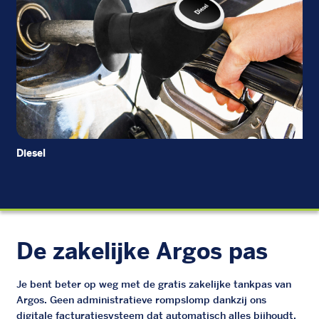
Diesel
EU
De zakelijke Argos pas
Je bent beter op weg met de gratis zakelijke tankpas van
Argos. Geen administratieve rompslomp dankzij ons
digitale facturatiesysteem dat automatisch alles bijhoudt.