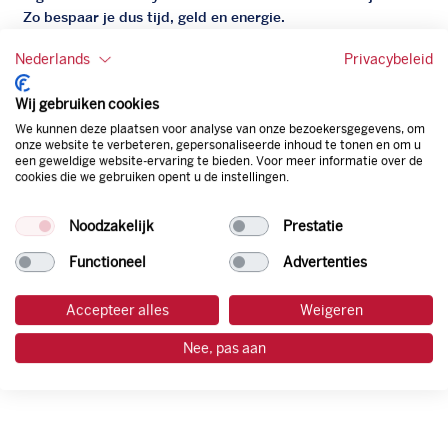
Zo bespaar je dus tijd, geld en energie.
Nederlands
Privacybeleid
Onze tankpas is super flexibel, zo geniet je van het gemak
van een flexibele limiet, zit je niet vast aan een contract en
Wij gebruiken cookies
bepaal je zelf of er wel of geen andere producten dan
brandstof mee betaalt kunnen worden.
We kunnen deze plaatsen voor analyse van onze bezoekersgegevens, om
onze website te verbeteren, gepersonaliseerde inhoud te tonen en om u
Bovendien profiteer je altijd van een gegarandeerde
een geweldige website-ervaring te bieden. Voor meer informatie over de
korting. Mocht de pompprijs toch lager zijn dan betaal je
cookies die we gebruiken opent u de instellingen.
natuurlijk de prijs aan de pomp. Zo ben je altijd verzekerd
van de laagste prijs.
Noodzakelijk
Prestatie
Functioneel
Advertenties
tankpas aanvragen
Accepteer alles
Weigeren
laadpas aanvragen
Nee, pas aan