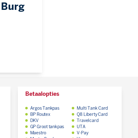
 Burg
Betaalopties
Argos Tankpas
Multi Tank Card
BP Routex
Q8 Liberty Card
DKV
Travelcard
GP Groot tankpas
UTA
Maestro
V-Pay