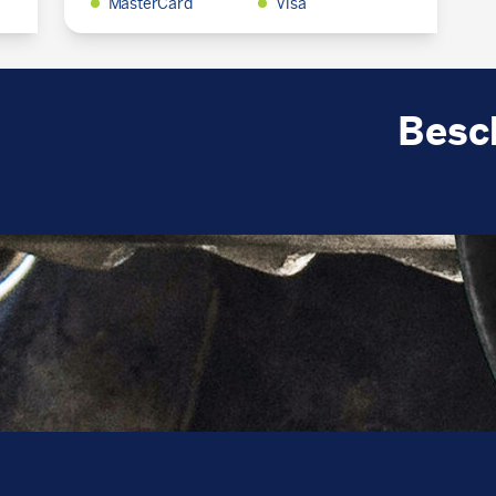
MasterCard
Visa
Besc