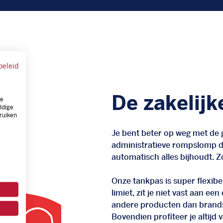
beleid
De zakelijk
ze
ldige
ruiken
Je bent beter op weg met de g
administratieve rompslomp da
automatisch alles bijhoudt. Zo
Onze tankpas is super flexibel
limiet, zit je niet vast aan ee
andere producten dan brand
Bovendien profiteer je altij