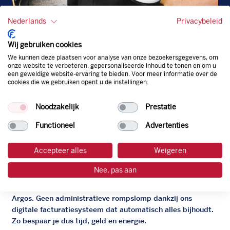
Nederlands
Privacybeleid
Wij gebruiken cookies
We kunnen deze plaatsen voor analyse van onze bezoekersgegevens, om
onze website te verbeteren, gepersonaliseerde inhoud te tonen en om u
een geweldige website-ervaring te bieden. Voor meer informatie over de
cookies die we gebruiken opent u de instellingen.
Diesel
EU
Noodzakelijk
Prestatie
Functioneel
Advertenties
Accepteer alles
Weigeren
De zakelijke Argos pas
Nee, pas aan
Je bent beter op weg met de gratis zakelijke tankpas van
Argos. Geen administratieve rompslomp dankzij ons
digitale facturatiesysteem dat automatisch alles bijhoudt.
Zo bespaar je dus tijd, geld en energie.