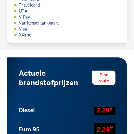
Travelcard
UTA
V-Pay
Van Kessel tankkaart
Visa
XXimo
Actuele
Plan
route
brandstofprijzen
9
2.29
Diesel
9
2.24
Euro 95