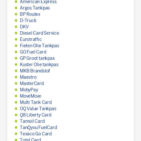
American Express
Argos Tankpas
BP Routex
D-Truck
DKV
Diesel Card Service
Eurotraffic
Fieten Olie Tankpas
GO Fuel Card
GP Groot tankpas
Kuster Olie tankpas
MKB Brandstof
Maestro
MasterCard
MobyPay
MoveMove
Multi Tank Card
OQ Value Tankpas
Q8 Liberty Card
Tamoil Card
TanQyou FuelCard
Texaco Go Card
Total Card