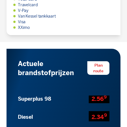
Travelcard
V-Pay
Van Kessel tankkaart
Visa
XXimo
Actuele
Plan
route
brandstofprijzen
9
2.56
Superplus 98
9
2.34
Diesel