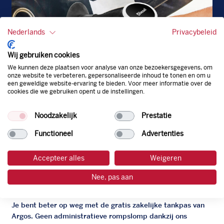
Nederlands
Privacybeleid
Wij gebruiken cookies
We kunnen deze plaatsen voor analyse van onze bezoekersgegevens, om
onze website te verbeteren, gepersonaliseerde inhoud te tonen en om u
een geweldige website-ervaring te bieden. Voor meer informatie over de
cookies die we gebruiken opent u de instellingen.
Diesel
Noodzakelijk
Prestatie
EU
Functioneel
Advertenties
Accepteer alles
Weigeren
De zakelijke Argos pas
Nee, pas aan
Je bent beter op weg met de gratis zakelijke tankpas van
Argos. Geen administratieve rompslomp dankzij ons