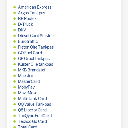
American Express
Argos Tankpas
BP Routex
D-Truck
DKV
Diesel Card Service
Eurotraffic
Fieten Olie Tankpas
GO Fuel Card
GP Groot tankpas
Kuster Olie tankpas
MKB Brandstof
Maestro
MasterCard
MobyPay
MoveMove
Multi Tank Card
OQ Value Tankpas
Q8 Liberty Card
TanQyou FuelCard
Texaco Go Card
Total Card