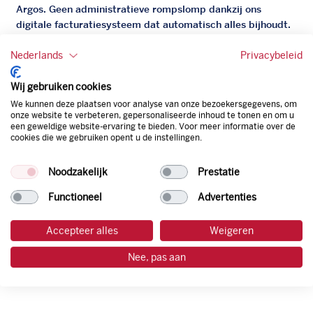
Argos. Geen administratieve rompslomp dankzij ons
digitale facturatiesysteem dat automatisch alles bijhoudt.
Zo bespaar je dus tijd, geld en energie.
Nederlands
Privacybeleid
Onze tankpas is super flexibel, zo geniet je van het gemak
van een flexibele limiet, zit je niet vast aan een contract en
Wij gebruiken cookies
bepaal je zelf of er wel of geen andere producten dan
We kunnen deze plaatsen voor analyse van onze bezoekersgegevens, om
onze website te verbeteren, gepersonaliseerde inhoud te tonen en om u
brandstof mee betaalt kunnen worden.
een geweldige website-ervaring te bieden. Voor meer informatie over de
Bovendien profiteer je altijd van een gegarandeerde
cookies die we gebruiken opent u de instellingen.
korting. Mocht de pompprijs toch lager zijn dan betaal je
natuurlijk de prijs aan de pomp. Zo ben je altijd verzekerd
Noodzakelijk
Prestatie
van de laagste prijs.
Functioneel
Advertenties
tankpas aanvragen
Accepteer alles
Weigeren
Nee, pas aan
laadpas aanvragen