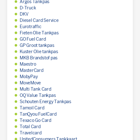
Argos Tankpas
D-Truck
DKV
Diesel Card Service
Eurotraffic
Fieten Olie Tankpas
GO Fuel Card
GP Groot tankpas
Kuster Olie tankpas
MKB Brandstof pas
Maestro
MasterCard
MobyPay
MoveMove
Multi Tank Card
OQ Value Tankpas
Schouten Energy Tankpas
Tamoil Card
TanQyou FuelCard
Texaco Go Card
Total Card
Travelcard
UnitedConsumers Tankkaart