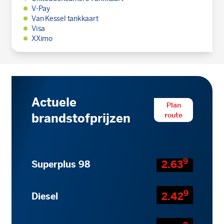
V-Pay
Van Kessel tankkaart
Visa
XXimo
Actuele
Plan
route
brandstofprijzen
9
2.63
Superplus 98
9
2.42
Diesel