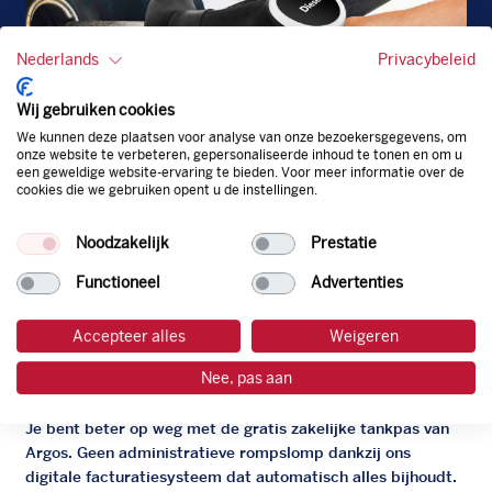
Nederlands
Privacybeleid
Wij gebruiken cookies
We kunnen deze plaatsen voor analyse van onze bezoekersgegevens, om
onze website te verbeteren, gepersonaliseerde inhoud te tonen en om u
een geweldige website-ervaring te bieden. Voor meer informatie over de
cookies die we gebruiken opent u de instellingen.
Diesel
EU
Noodzakelijk
Prestatie
Functioneel
Advertenties
Accepteer alles
Weigeren
De zakelijke Argos pas
Nee, pas aan
Je bent beter op weg met de gratis zakelijke tankpas van
Argos. Geen administratieve rompslomp dankzij ons
digitale facturatiesysteem dat automatisch alles bijhoudt.