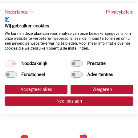
Onze tankpas is super flexibel, zo geniet je van het gemak
Nederlands
Privacybeleid
van een flexibele limiet, zit je niet vast aan een contract en
bepaal je zelf of er wel of geen andere producten dan
Wij gebruiken cookies
brandstof mee betaalt kunnen worden.
Bovendien profiteer je altijd van een gegarandeerde
We kunnen deze plaatsen voor analyse van onze bezoekersgegevens, om
onze website te verbeteren, gepersonaliseerde inhoud te tonen en om u
korting. Mocht de pompprijs toch lager zijn dan betaal je
een geweldige website-ervaring te bieden. Voor meer informatie over de
natuurlijk de prijs aan de pomp. Zo ben je altijd verzekerd
cookies die we gebruiken opent u de instellingen.
van de laagste prijs.
Noodzakelijk
Prestatie
tankpas aanvragen
Functioneel
Advertenties
Accepteer alles
Weigeren
laadpas aanvragen
Nee, pas aan