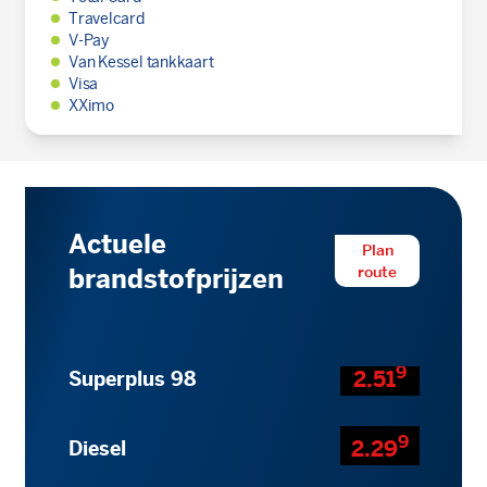
Travelcard
V-Pay
Van Kessel tankkaart
Visa
XXimo
Actuele
Plan
route
brandstofprijzen
9
2.51
Superplus 98
9
2.29
Diesel