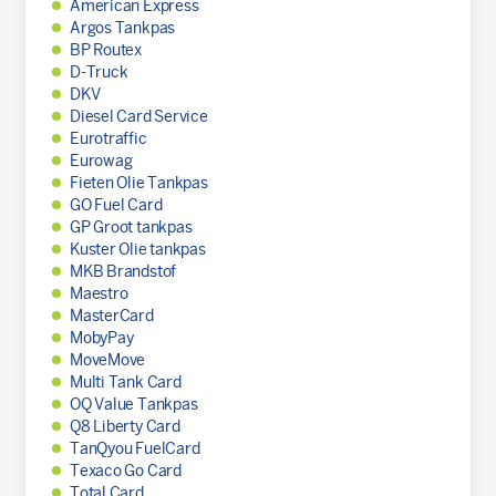
American Express
Argos Tankpas
BP Routex
D-Truck
DKV
Diesel Card Service
Eurotraffic
Eurowag
Fieten Olie Tankpas
GO Fuel Card
GP Groot tankpas
Kuster Olie tankpas
MKB Brandstof
Maestro
MasterCard
MobyPay
MoveMove
Multi Tank Card
OQ Value Tankpas
Q8 Liberty Card
TanQyou FuelCard
Texaco Go Card
Total Card