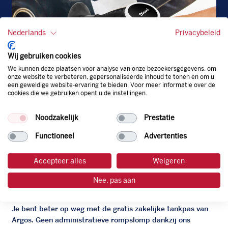
Nederlands
Privacybeleid
Wij gebruiken cookies
We kunnen deze plaatsen voor analyse van onze bezoekersgegevens, om
onze website te verbeteren, gepersonaliseerde inhoud te tonen en om u
een geweldige website-ervaring te bieden. Voor meer informatie over de
cookies die we gebruiken opent u de instellingen.
Diesel
Noodzakelijk
Prestatie
EU
Functioneel
Advertenties
Accepteer alles
Weigeren
De zakelijke Argos pas
Nee, pas aan
Je bent beter op weg met de gratis zakelijke tankpas van
Argos. Geen administratieve rompslomp dankzij ons