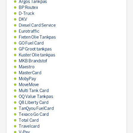
Argos Tankpas
BP Routex
D-Truck
DKV
Diesel Card Service
Eurotraffic
Fieten Olie Tankpas
GO Fuel Card
GP Groot tankpas
Kuster Olie tankpas
MKB Brandstof
Maestro
MasterCard
MobyPay
MoveMove
Multi Tank Card
OQ Value Tankpas
Q8 Liberty Card
TanQyou FuelCard
Texaco Go Card
Total Card
Travelcard
V-Pay