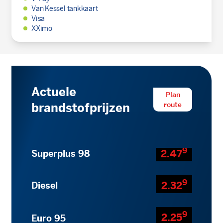
Van Kessel tankkaart
Visa
XXimo
Actuele
Plan
route
brandstofprijzen
9
2.47
Superplus 98
9
2.32
Diesel
9
2.25
Euro 95