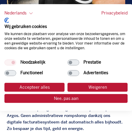
Nederlands
Privacybeleid
Wij gebruiken cookies
We kunnen deze plaatsen voor analyse van onze bezoekersgegevens, om
onze website te verbeteren, gepersonaliseerde inhoud te tonen en om u
een geweldige website-ervaring te bieden. Voor meer informatie over de
cookies die we gebruiken opent u de instellingen.
Diesel
EU
Noodzakelijk
Prestatie
Functioneel
Advertenties
Accepteer alles
Weigeren
De zakelijke Argos pas
Nee, pas aan
Je bent beter op weg met de gratis zakelijke tankpas van
Argos. Geen administratieve rompslomp dankzij ons
digitale facturatiesysteem dat automatisch alles bijhoudt.
Zo bespaar je dus tijd, geld en energie.