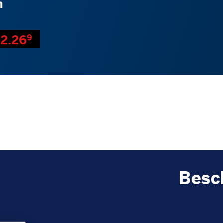
n
2.26
9
Besc