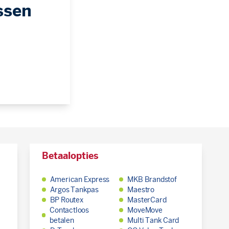
ssen
Betaalopties
American Express
MKB Brandstof
Argos Tankpas
Maestro
BP Routex
MasterCard
Contactloos
MoveMove
betalen
Multi Tank Card