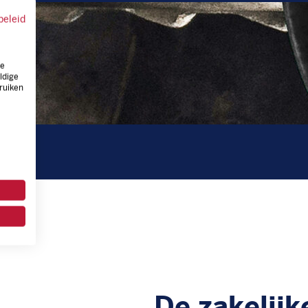
beleid
ze
ldige
ruiken
De zakelijk