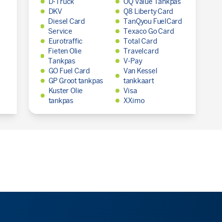
D-Truck
OQ Value Tankpas
DKV
Q8 Liberty Card
Diesel Card
TanQyou FuelCard
Service
Texaco Go Card
Eurotraffic
Total Card
Fieten Olie
Travelcard
Tankpas
V-Pay
GO Fuel Card
Van Kessel
GP Groot tankpas
tankkaart
Kuster Olie
Visa
tankpas
XXimo