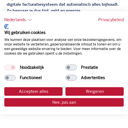
digitale facturatiesysteem dat automatisch alles bijhoudt.
Zo bespaar je dus tijd, geld en energie.
Nederlands
Privacybeleid
Onze tankpas is super flexibel, zo geniet je van het gemak
van een flexibele limiet, zit je niet vast aan een contract en
Wij gebruiken cookies
bepaal je zelf of er wel of geen andere producten dan
We kunnen deze plaatsen voor analyse van onze bezoekersgegevens, om
brandstof mee betaalt kunnen worden.
onze website te verbeteren, gepersonaliseerde inhoud te tonen en om u
Bovendien profiteer je altijd van een gegarandeerde
een geweldige website-ervaring te bieden. Voor meer informatie over de
cookies die we gebruiken opent u de instellingen.
korting. Mocht de pompprijs toch lager zijn dan betaal je
natuurlijk de prijs aan de pomp. Zo ben je altijd verzekerd
Noodzakelijk
Prestatie
van de laagste prijs.
Functioneel
Advertenties
tankpas aanvragen
Accepteer alles
Weigeren
laadpas aanvragen
Nee, pas aan