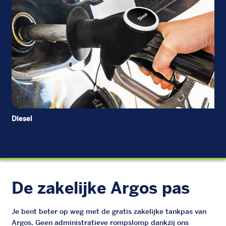
Diesel
Di
De zakelijke Argos pas
Je bent beter op weg met de gratis zakelijke tankpas van
Argos. Geen administratieve rompslomp dankzij ons