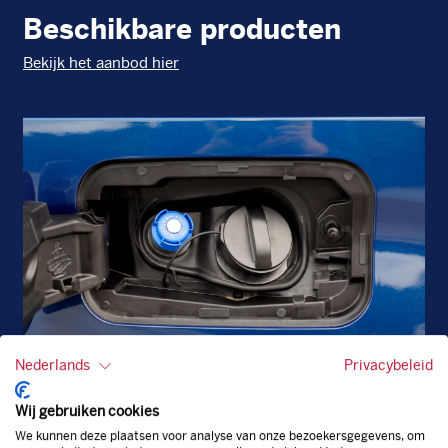
Beschikbare producten
Bekijk het aanbod hier
Nederlands
Privacybeleid
AdBlue
Die
Wij gebruiken cookies
We kunnen deze plaatsen voor analyse van onze bezoekersgegevens, om