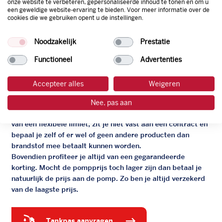
onze website te verbeteren, gepersonaliseerde inhoud te tonen en om u
een geweldige website-ervaring te bieden. Voor meer informatie over de
cookies die we gebruiken opent u de instellingen.
De zakelijke Argos pas
Noodzakelijk
Prestatie
Je bent beter op weg met de gratis zakelijke tankpas van
Functioneel
Advertenties
Argos. Geen administratieve rompslomp dankzij ons
digitale facturatiesysteem dat automatisch alles bijhoudt.
Accepteer alles
Weigeren
Zo bespaar je dus tijd, geld en energie.
Nee, pas aan
Onze tankpas is super flexibel, zo geniet je van het gemak
van een flexibele limiet, zit je niet vast aan een contract en
bepaal je zelf of er wel of geen andere producten dan
brandstof mee betaalt kunnen worden.
Bovendien profiteer je altijd van een gegarandeerde
korting. Mocht de pompprijs toch lager zijn dan betaal je
natuurlijk de prijs aan de pomp. Zo ben je altijd verzekerd
van de laagste prijs.
tankpas aanvragen