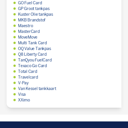
GO Fuel Card
GP Groot tankpas
Kuster Olie tankpas
MKB Brandstof
Maestro
MasterCard
MoveMove
Multi Tank Card
OQ Value Tankpas
Q8 Liberty Card
TanQyou FuelCard
Texaco Go Card
Total Card
Travelcard
V-Pay
Van Kessel tankkaart
Visa
XXimo