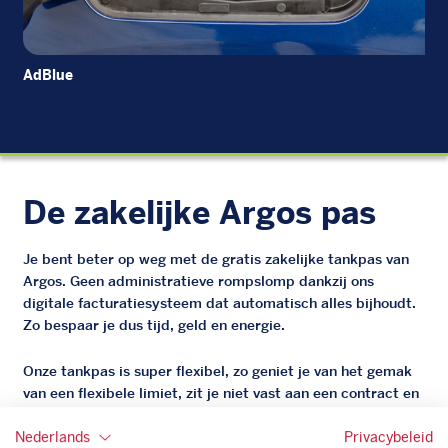
AdBlue
Die
De zakelijke Argos pas
Je bent beter op weg met de gratis zakelijke tankpas van
Argos. Geen administratieve rompslomp dankzij ons
digitale facturatiesysteem dat automatisch alles bijhoudt.
Zo bespaar je dus tijd, geld en energie.
Onze tankpas is super flexibel, zo geniet je van het gemak
van een flexibele limiet, zit je niet vast aan een contract en
bepaal je zelf of er wel of geen andere producten dan
brandstof mee betaalt kunnen worden.
Nederlands
Privacybeleid