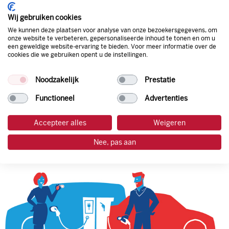
Bovendien profiteer je altijd van een gegarandeerde
korting. Mocht de pompprijs toch lager zijn dan betaal je
Wij gebruiken cookies
natuurlijk de prijs aan de pomp. Zo ben je altijd verzekerd
We kunnen deze plaatsen voor analyse van onze bezoekersgegevens, om
van de laagste prijs.
onze website te verbeteren, gepersonaliseerde inhoud te tonen en om u
een geweldige website-ervaring te bieden. Voor meer informatie over de
cookies die we gebruiken opent u de instellingen.
tankpas aanvragen
Noodzakelijk
Prestatie
Functioneel
Advertenties
laadpas aanvragen
Accepteer alles
Weigeren
Nee, pas aan