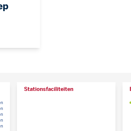
ep
Stationsfaciliteiten
en
en
en
en
en