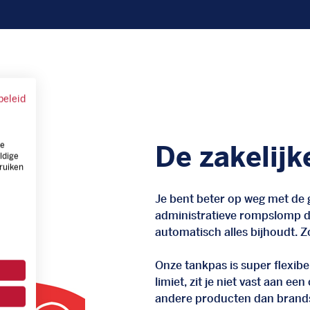
beleid
ze
De zakelijk
ldige
ruiken
Je bent beter op weg met de g
administratieve rompslomp da
automatisch alles bijhoudt. Zo
Onze tankpas is super flexibel
limiet, zit je niet vast aan ee
andere producten dan brand