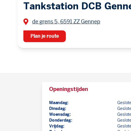
Tankstation DCB Genn
de grens 5, 6591 ZZ Gennep
Plan je route
Openingstijden
Maandag:
Geslot
Dinsdag:
Geslot
Woensdag:
Geslot
Donderdag:
Geslot
Vrijdag:
Geslot