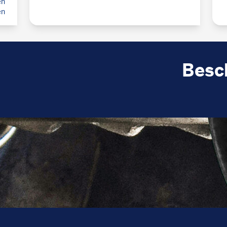
en
en
Besc