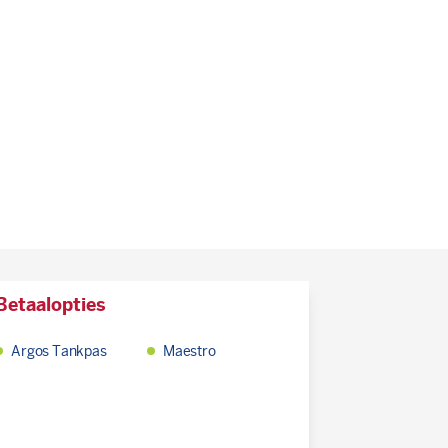
Betaalopties
Argos Tankpas
Maestro