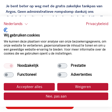
Je bent beter op weg met de gratis zakelijke tankpas van
Argos. Geen administratieve rompslomp dankzij ons
digitale facturatiesysteem dat automatisch alles bijhoudt.
Zo bespaar je dus tijd, geld en energie.
Nederlands
Privacybeleid
Onze tankpas is super flexibel, zo geniet je van het gemak
Wij gebruiken cookies
van een flexibele limiet, zit je niet vast aan een contract en
We kunnen deze plaatsen voor analyse van onze bezoekersgegevens, om
bepaal je zelf of er wel of geen andere producten dan
onze website te verbeteren, gepersonaliseerde inhoud te tonen en om u
een geweldige website-ervaring te bieden. Voor meer informatie over de
brandstof mee betaalt kunnen worden.
cookies die we gebruiken opent u de instellingen.
Bovendien profiteer je altijd van een gegarandeerde
korting. Mocht de pompprijs toch lager zijn dan betaal je
Noodzakelijk
Prestatie
natuurlijk de prijs aan de pomp. Zo ben je altijd verzekerd
van de laagste prijs.
Functioneel
Advertenties
Accepteer alles
Weigeren
tankpas aanvragen
Nee, pas aan
laadpas aanvragen