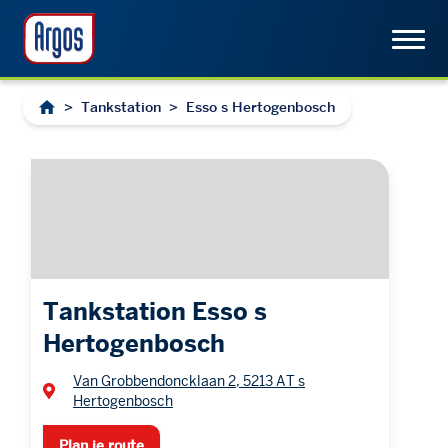
>
Tankstation
>
Esso s Hertogenbosch
Tankstation Esso s
Hertogenbosch
Van Grobbendoncklaan 2, 5213 AT s
Hertogenbosch
Plan je route