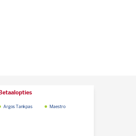
Betaalopties
Argos Tankpas
Maestro