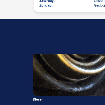
Zaterdag:
Geslot
Zondag:
Geslot
Diesel