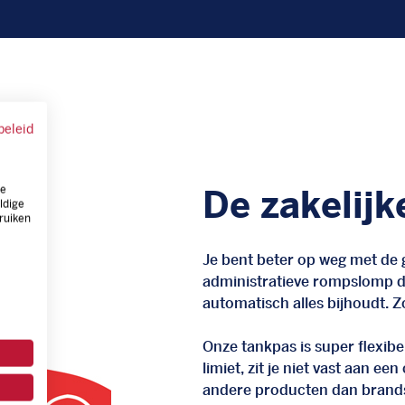
beleid
ze
De zakelijk
ldige
ruiken
Je bent beter op weg met de g
administratieve rompslomp da
automatisch alles bijhoudt. Zo
Onze tankpas is super flexibel
limiet, zit je niet vast aan ee
andere producten dan brand