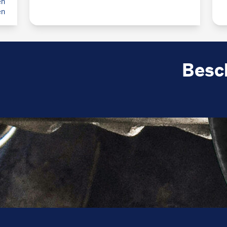
en
en
Besc