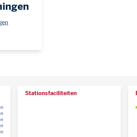
ningen
ngen
Stationsfaciliteiten
en
en
en
en
en