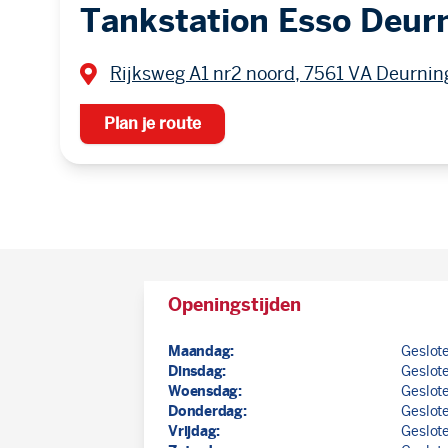
Tankstation Esso Deur
Rijksweg A1 nr2 noord, 7561 VA Deurni
Plan je route
Openingstijden
Maandag:
Geslot
Dinsdag:
Geslot
Woensdag:
Geslot
Donderdag:
Geslot
Vrijdag:
Geslot