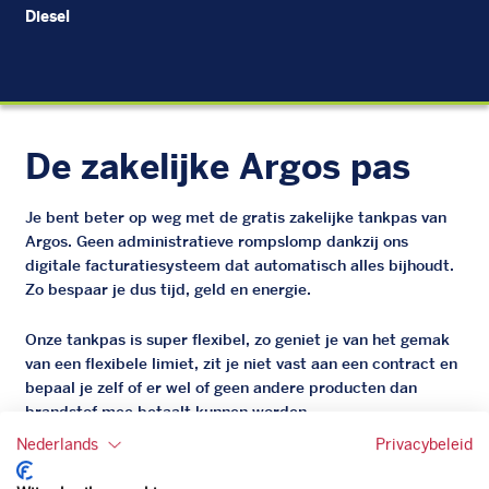
Diesel
EU
De zakelijke Argos pas
Je bent beter op weg met de gratis zakelijke tankpas van
Argos. Geen administratieve rompslomp dankzij ons
digitale facturatiesysteem dat automatisch alles bijhoudt.
Zo bespaar je dus tijd, geld en energie.
Onze tankpas is super flexibel, zo geniet je van het gemak
van een flexibele limiet, zit je niet vast aan een contract en
bepaal je zelf of er wel of geen andere producten dan
brandstof mee betaalt kunnen worden.
Bovendien profiteer je altijd van een gegarandeerde
Nederlands
Privacybeleid
korting. Mocht de pompprijs toch lager zijn dan betaal je
natuurlijk de prijs aan de pomp. Zo ben je altijd verzekerd