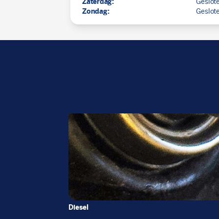
Zaterdag:
Geslot
Zondag:
Geslot
Diesel