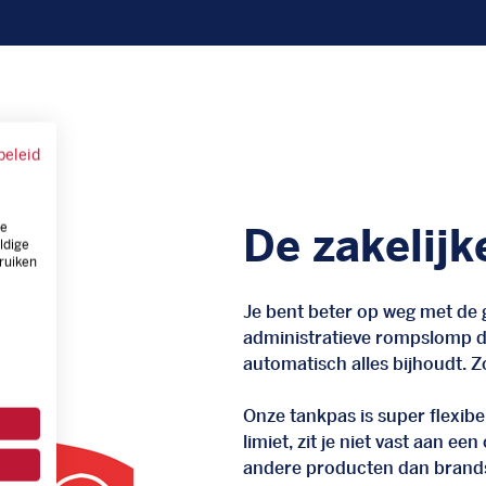
beleid
ze
De zakelijk
ldige
ruiken
Je bent beter op weg met de g
administratieve rompslomp da
automatisch alles bijhoudt. Zo
Onze tankpas is super flexibel
limiet, zit je niet vast aan ee
andere producten dan brand