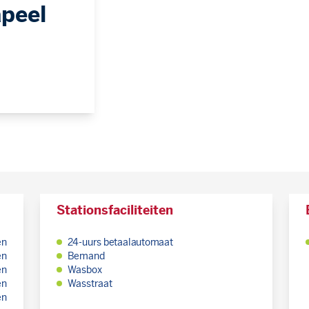
apeel
Stationsfaciliteiten
en
24-uurs betaalautomaat
en
Bemand
en
Wasbox
en
Wasstraat
en