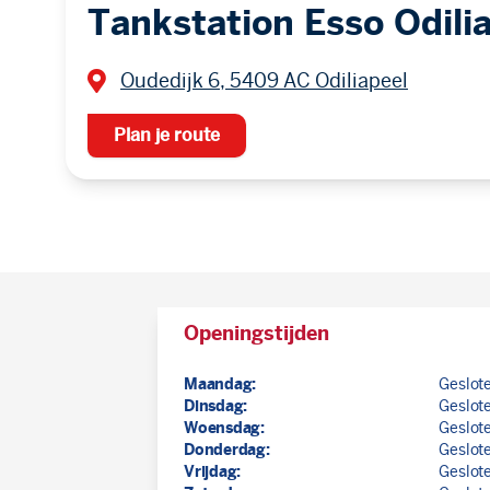
Tankstation Esso Odili
Oudedijk 6, 5409 AC Odiliapeel
Plan je route
Openingstijden
Maandag:
Geslot
Dinsdag:
Geslot
Woensdag:
Geslot
Donderdag:
Geslot
Vrijdag:
Geslot