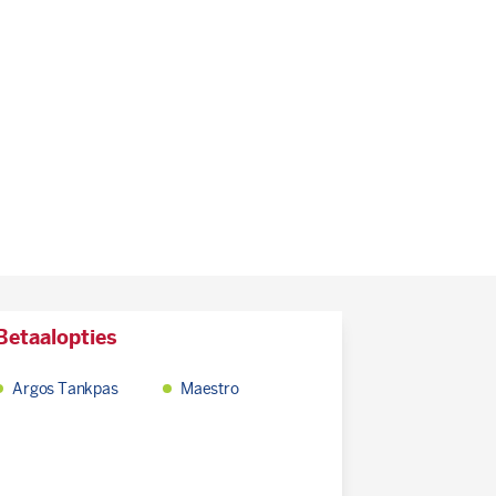
Betaalopties
Argos Tankpas
Maestro