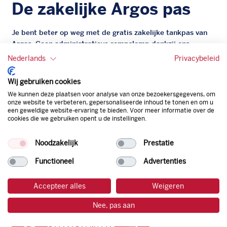
De zakelijke Argos pas
Je bent beter op weg met de gratis zakelijke tankpas van
Argos. Geen administratieve rompslomp dankzij ons
digitale facturatiesysteem dat automatisch alles bijhoudt.
Nederlands
Privacybeleid
Zo bespaar je dus tijd, geld en energie.
Wij gebruiken cookies
Onze tankpas is super flexibel, zo geniet je van het gemak
We kunnen deze plaatsen voor analyse van onze bezoekersgegevens, om
van een flexibele limiet, zit je niet vast aan een contract en
onze website te verbeteren, gepersonaliseerde inhoud te tonen en om u
een geweldige website-ervaring te bieden. Voor meer informatie over de
bepaal je zelf of er wel of geen andere producten dan
cookies die we gebruiken opent u de instellingen.
brandstof mee betaalt kunnen worden.
Bovendien profiteer je altijd van een gegarandeerde
Noodzakelijk
Prestatie
korting. Mocht de pompprijs toch lager zijn dan betaal je
natuurlijk de prijs aan de pomp. Zo ben je altijd verzekerd
Functioneel
Advertenties
van de laagste prijs.
Accepteer alles
Weigeren
tankpas aanvragen
Nee, pas aan