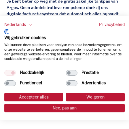
Je bent beter op weg met de gratis zakelijke tankpas van
Argos. Geen administratieve rompslomp dankzij ons
digitale facturatiesysteem dat automatisch alles bijhoudt.
Zo bespaar je dus tijd, geld en energie.
Nederlands
Privacybeleid
Onze tankpas is super flexibel, zo geniet je van het gemak
Wij gebruiken cookies
van een flexibele limiet, zit je niet vast aan een contract en
We kunnen deze plaatsen voor analyse van onze bezoekersgegevens, om
bepaal je zelf of er wel of geen andere producten dan
onze website te verbeteren, gepersonaliseerde inhoud te tonen en om u
brandstof mee betaalt kunnen worden.
een geweldige website-ervaring te bieden. Voor meer informatie over de
Bovendien profiteer je altijd van een gegarandeerde
cookies die we gebruiken opent u de instellingen.
korting. Mocht de pompprijs toch lager zijn dan betaal je
natuurlijk de prijs aan de pomp. Zo ben je altijd verzekerd
Noodzakelijk
Prestatie
van de laagste prijs.
Functioneel
Advertenties
tankpas aanvragen
Accepteer alles
Weigeren
Nee, pas aan
laadpas aanvragen