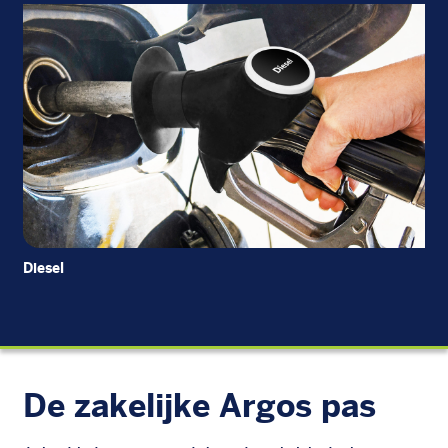
Diesel
EU
De zakelijke Argos pas