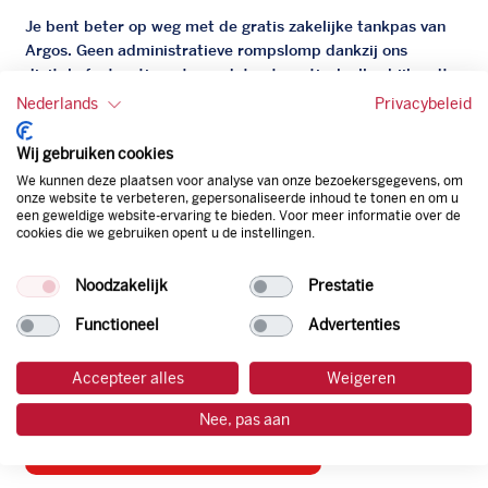
Je bent beter op weg met de gratis zakelijke tankpas van
Argos. Geen administratieve rompslomp dankzij ons
digitale facturatiesysteem dat automatisch alles bijhoudt.
Zo bespaar je dus tijd, geld en energie.
Nederlands
Privacybeleid
Onze tankpas is super flexibel, zo geniet je van het gemak
Wij gebruiken cookies
van een flexibele limiet, zit je niet vast aan een contract en
We kunnen deze plaatsen voor analyse van onze bezoekersgegevens, om
bepaal je zelf of er wel of geen andere producten dan
onze website te verbeteren, gepersonaliseerde inhoud te tonen en om u
een geweldige website-ervaring te bieden. Voor meer informatie over de
brandstof mee betaalt kunnen worden.
cookies die we gebruiken opent u de instellingen.
Bovendien profiteer je altijd van een gegarandeerde
korting. Mocht de pompprijs toch lager zijn dan betaal je
Noodzakelijk
Prestatie
natuurlijk de prijs aan de pomp. Zo ben je altijd verzekerd
van de laagste prijs.
Functioneel
Advertenties
Accepteer alles
Weigeren
tankpas aanvragen
Nee, pas aan
laadpas aanvragen