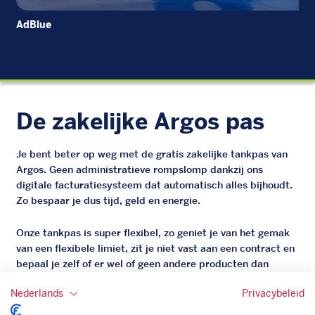
AdBlue
Di
De zakelijke Argos pas
Je bent beter op weg met de gratis zakelijke tankpas van
Argos. Geen administratieve rompslomp dankzij ons
digitale facturatiesysteem dat automatisch alles bijhoudt.
Zo bespaar je dus tijd, geld en energie.
Onze tankpas is super flexibel, zo geniet je van het gemak
van een flexibele limiet, zit je niet vast aan een contract en
bepaal je zelf of er wel of geen andere producten dan
brandstof mee betaalt kunnen worden.
Nederlands
Privacybeleid
Bovendien profiteer je altijd van een gegarandeerde
korting. Mocht de pompprijs toch lager zijn dan betaal je