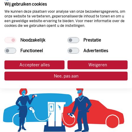
natuurlijk de prijs aan de pomp. Zo ben je altijd verzekerd
Wij gebruiken cookies
van de laagste prijs.
We kunnen deze plaatsen voor analyse van onze bezoekersgegevens, om
onze website te verbeteren, gepersonaliseerde inhoud te tonen en om u
een geweldige website-ervaring te bieden. Voor meer informatie over de
cookies die we gebruiken opent u de instellingen.
tankpas aanvragen
Noodzakelijk
Prestatie
laadpas aanvragen
Functioneel
Advertenties
Accepteer alles
Weigeren
Nee, pas aan