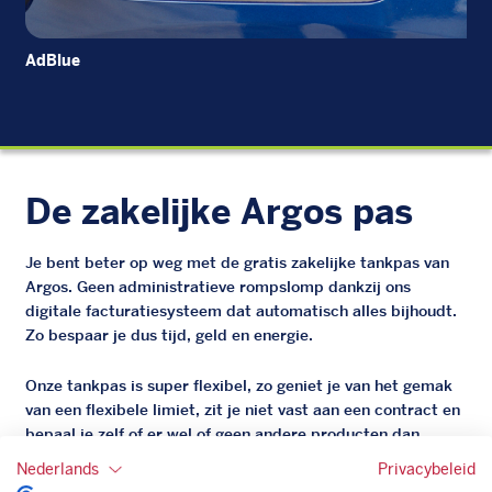
AdBlue
Die
De zakelijke Argos pas
Je bent beter op weg met de gratis zakelijke tankpas van
Argos. Geen administratieve rompslomp dankzij ons
digitale facturatiesysteem dat automatisch alles bijhoudt.
Zo bespaar je dus tijd, geld en energie.
Onze tankpas is super flexibel, zo geniet je van het gemak
van een flexibele limiet, zit je niet vast aan een contract en
bepaal je zelf of er wel of geen andere producten dan
brandstof mee betaalt kunnen worden.
Nederlands
Privacybeleid
Bovendien profiteer je altijd van een gegarandeerde