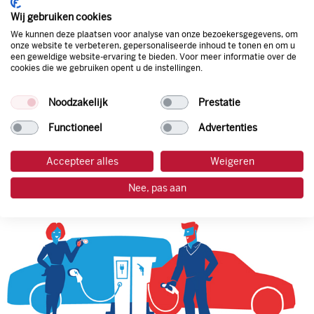
korting. Mocht de pompprijs toch lager zijn dan betaal je
Wij gebruiken cookies
natuurlijk de prijs aan de pomp. Zo ben je altijd verzekerd
We kunnen deze plaatsen voor analyse van onze bezoekersgegevens, om
van de laagste prijs.
onze website te verbeteren, gepersonaliseerde inhoud te tonen en om u
een geweldige website-ervaring te bieden. Voor meer informatie over de
cookies die we gebruiken opent u de instellingen.
tankpas aanvragen
Noodzakelijk
Prestatie
laadpas aanvragen
Functioneel
Advertenties
Accepteer alles
Weigeren
Nee, pas aan