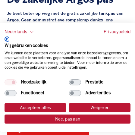
Je bent beter op weg met de gratis zakelijke tankpas van
Argos. Geen administratieve rompslomp dankzij ons
digitale facturatiesysteem dat automatisch alles bijhoudt.
Nederlands
Privacybeleid
Zo bespaar je dus tijd, geld en energie.
Wij gebruiken cookies
Onze tankpas is super flexibel, zo geniet je van het gemak
We kunnen deze plaatsen voor analyse van onze bezoekersgegevens, om
van een flexibele limiet, zit je niet vast aan een contract en
onze website te verbeteren, gepersonaliseerde inhoud te tonen en om u
bepaal je zelf of er wel of geen andere producten dan
een geweldige website-ervaring te bieden. Voor meer informatie over de
brandstof mee betaalt kunnen worden.
cookies die we gebruiken opent u de instellingen.
Bovendien profiteer je altijd van een gegarandeerde
korting. Mocht de pompprijs toch lager zijn dan betaal je
Noodzakelijk
Prestatie
natuurlijk de prijs aan de pomp. Zo ben je altijd verzekerd
Functioneel
Advertenties
van de laagste prijs.
Accepteer alles
Weigeren
tankpas aanvragen
Nee, pas aan
laadpas aanvragen