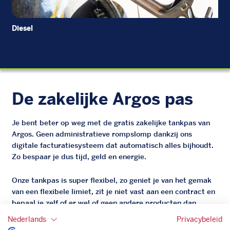
Diesel
EU
De zakelijke Argos pas
Je bent beter op weg met de gratis zakelijke tankpas van
Argos. Geen administratieve rompslomp dankzij ons
digitale facturatiesysteem dat automatisch alles bijhoudt.
Zo bespaar je dus tijd, geld en energie.
Onze tankpas is super flexibel, zo geniet je van het gemak
van een flexibele limiet, zit je niet vast aan een contract en
bepaal je zelf of er wel of geen andere producten dan
brandstof mee betaalt kunnen worden.
Nederlands
Privacybeleid
Bovendien profiteer je altijd van een gegarandeerde