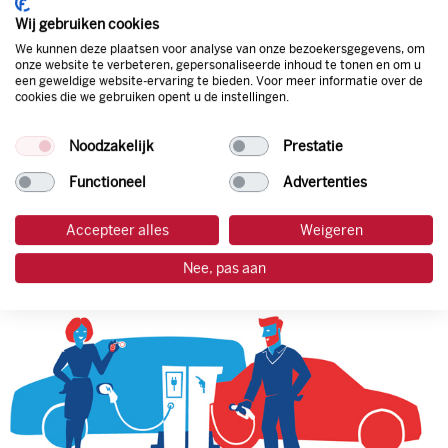
korting. Mocht de pompprijs toch lager zijn dan betaal je
Wij gebruiken cookies
natuurlijk de prijs aan de pomp. Zo ben je altijd verzekerd
We kunnen deze plaatsen voor analyse van onze bezoekersgegevens, om
van de laagste prijs.
onze website te verbeteren, gepersonaliseerde inhoud te tonen en om u
een geweldige website-ervaring te bieden. Voor meer informatie over de
cookies die we gebruiken opent u de instellingen.
tankpas aanvragen
Noodzakelijk
Prestatie
laadpas aanvragen
Functioneel
Advertenties
Accepteer alles
Weigeren
Nee, pas aan