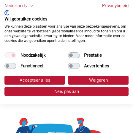
van een flexibele limiet, zit je niet vast aan een contract en
Nederlands
Privacybeleid
bepaal je zelf of er wel of geen andere producten dan
brandstof mee betaalt kunnen worden.
Wij gebruiken cookies
Bovendien profiteer je altijd van een gegarandeerde
We kunnen deze plaatsen voor analyse van onze bezoekersgegevens, om
korting. Mocht de pompprijs toch lager zijn dan betaal je
onze website te verbeteren, gepersonaliseerde inhoud te tonen en om u
natuurlijk de prijs aan de pomp. Zo ben je altijd verzekerd
een geweldige website-ervaring te bieden. Voor meer informatie over de
van de laagste prijs.
cookies die we gebruiken opent u de instellingen.
Noodzakelijk
Prestatie
tankpas aanvragen
Functioneel
Advertenties
laadpas aanvragen
Accepteer alles
Weigeren
Nee, pas aan