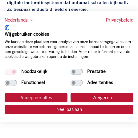
digitale facturatiesysteem dat automatisch alles bijhoudt.
Zo bespaar je dus tijd, geld en energie.
Nederlands
Privacybeleid
Onze tankpas is super flexibel, zo geniet je van het gemak
van een flexibele limiet, zit je niet vast aan een contract en
Wij gebruiken cookies
bepaal je zelf of er wel of geen andere producten dan
We kunnen deze plaatsen voor analyse van onze bezoekersgegevens, om
brandstof mee betaalt kunnen worden.
onze website te verbeteren, gepersonaliseerde inhoud te tonen en om u
Bovendien profiteer je altijd van een gegarandeerde
een geweldige website-ervaring te bieden. Voor meer informatie over de
cookies die we gebruiken opent u de instellingen.
korting. Mocht de pompprijs toch lager zijn dan betaal je
natuurlijk de prijs aan de pomp. Zo ben je altijd verzekerd
van de laagste prijs.
Noodzakelijk
Prestatie
Functioneel
Advertenties
tankpas aanvragen
Accepteer alles
Weigeren
laadpas aanvragen
Nee, pas aan